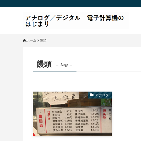
ホーム
饅頭
饅頭
– tag –
アナログ